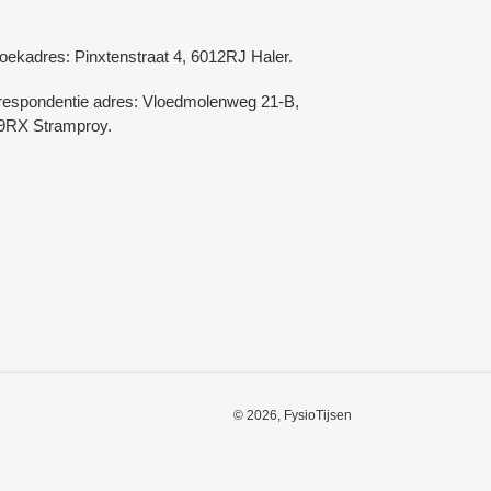
oekadres: Pinxtenstraat 4, 6012RJ Haler.
respondentie adres: Vloedmolenweg 21-B,
9RX Stramproy.
© 2026,
FysioTijsen