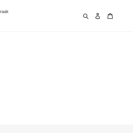
raak
Zoeken
Inloggen
Winkelwa